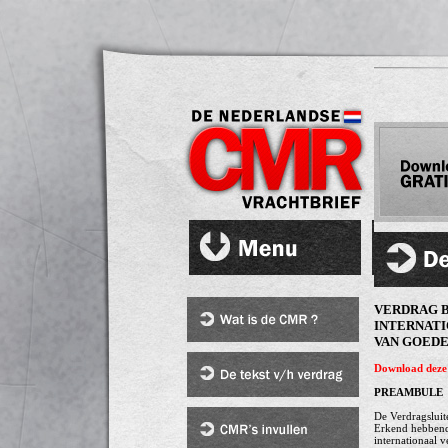
VERDRAG 
INTERNAT
VAN GOEDE
Download deze 
PREAMBULE
De Verdragsluite
Erkend hebbend
internationaal 