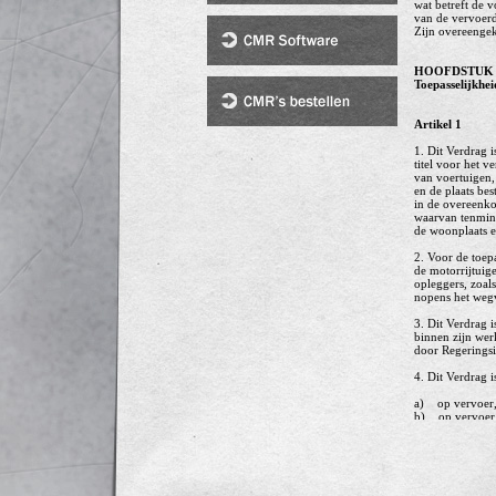
wat betreft de 
van de vervoerd
Zijn overeengek
HOOFDSTUK 
Toepasselijkhei
Artikel 1
1. Dit Verdrag 
titel voor het 
van voertuigen,
en de plaats be
in de overeenko
waarvan tenminst
de woonplaats en
2. Voor de toep
de motorrijtuig
opleggers, zoals
nopens het weg
3. Dit Verdrag i
binnen zijn werk
door Regeringsin
4. Dit Verdrag i
a) op vervoer, 
b) op vervoer 
c) op verhuizi
5. De Verdragsl
door bijzondere
haar, zal worde