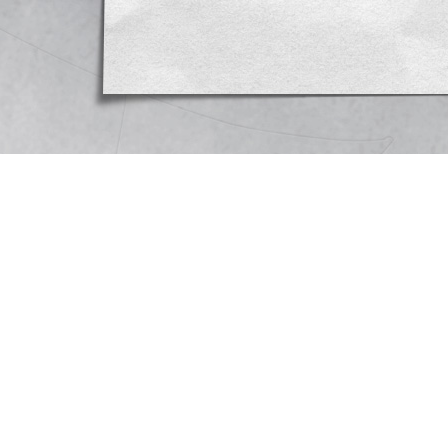
grensverkeer te
haar grondgebie
vertegenwoordig
Artikel 2
1. Wanneer het 
gedeelte van het
binnenwateren o
ter toepassing v
uitgeladen, blij
gehele vervoer.
beschadiging of
tijdens het verv
door een daad o
uit een feit, da
tengevolge van 
van de wegvervo
maar op de wijz
zou zijn bepaal
afzender en de 
alleen zou zijn
van dwingend re
andere wijze. B
van de wegvervo
2. Indien de weg
over de weg plaa
eveneens bepaal
van wegvervoer
twee verschille
HOOFDSTUK 
Personen voor 